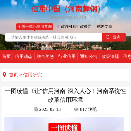
信用中国（河南舞钢）
CREDIT.ZGWG.GOV.CN
全国一体化信用查询
行政许可和行政处罚
站内文章
首页
信用动态
联合奖惩
行业信用
通知公告
政策法规
信
首页
>
信用研究
一图读懂《让“信用河南”深入人心！河南系统性
改革信用环境
2023-02-13
817
浏览