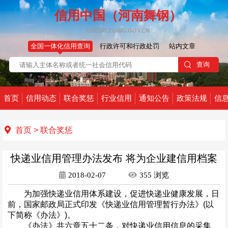
信用中国（河南舞钢）
CREDIT.ZGWG.GOV.CN
全国一体化信用查询
行政许可和行政处罚
站内文章
首页
信用动态
联合奖惩
行业信用
通知公告
政策法规
信
首页
>
联合奖惩
快递业信用管理办法发布 将为企业建信用档案
2018-02-07
355
浏览
为加强快递业信用体系建设，促进快递业健康发展，日
前，国家邮政局正式印发《快递业信用管理暂行办法》(以
下简称《办法》)。
《办法》共六章五十二条，对快递业信用信息的采集、