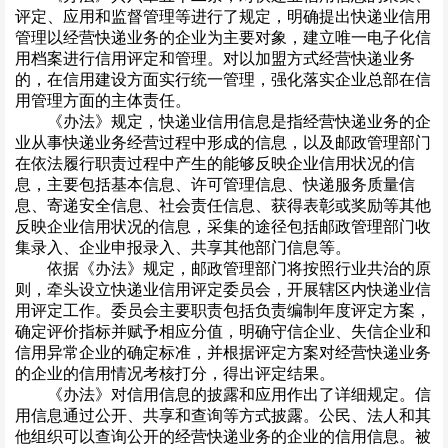
评定、应用和监督管理等进行了规定，明确提出快递业信用
管理以经营快递业务的企业为主要对象，建立唯一电子化信
用档案进行信用评定和管理。对以加盟方式经营快递业务
的，在信用建设方面实行统一管理，强化落实企业总部在信
用管理方面的主体责任。
《办法》规定，快递业信用信息是指经营快递业务的企
业从事快递业务经营过程中形成的信息，以及邮政管理部门
在依法履行职责过程中产生的能够反映企业信用状况的信
息，主要包括基本信息、许可管理信息、快递服务质量信
息、寄递安全信息、社会责任信息、获得表彰或奖励等其他
反映企业信用状况的信息，采集的途径包括邮政管理部门收
集录入、企业申报录入、共享其他部门信息等。
依据《办法》规定，邮政管理部门将按照行业共治的原
则，牵头设立快递业信用评定委员会，开展辖区内快递业信
用评定工作。委员会主要职责包括负责编制年度评定方案，
确定评价指标并赋予相应分值，明确守信企业、失信企业和
信用异常企业的确定标准，并根据评定方案对经营快递业务
的企业的信用情况考核打分，得出评定结果。
《办法》对信用信息的披露和应用作出了详细规定。信
用信息通过公开、共享和查询等方式披露。公民、法人和其
他组织可以查询公开的经营快递业务的企业的信用信息。被