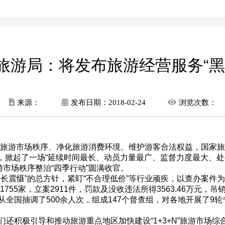
旅游局：将发布旅游经营服务“黑
来源：
发布日期：
2018-02-24
浏览次数：
旅游市场秩序、净化旅游消费环境、维护游客合法权益，国家旅
会战”，掀起了一场“延续时间最长、动员力量最广、监督力度最大、
游市场秩序整治“四季行动”圆满收官。
震慑”的总方针，紧盯“不合理低价”等行业顽疾，以查办案件
755家，立案2911件，罚款及没收违法所得3563.46万元
全国抽调了500余人次，组成147个督查组，对各地开展了9轮
极引导和推动旅游重点地区加快建设“1+3+N”旅游市场综合