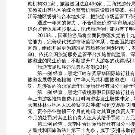
察机构311家，旅游巡回法庭496家，工商旅游
安徽黄山等地区的综合监管机制建设取得突破。在
江等地区纷纷结合本地实际，把旅游市场监管工作
通过一年来的努力，“不合理低价游”等市场顽疾
综合监管体系初步形成，现代旅游治理能力有了明
2018年，国家旅游局将全面贯彻落实党的十九
管能力，完善现代旅游市场监管体系，在全面总结2
问题，组织开展更为精准的市场整治“利剑行动”
单)、依托全国旅游服务监管平台实施智能监管、深
旅游业的民生价值，不断提升广大游客的获得感和
旅游市场秩序违法典型案例(10起)
第一例 经查，黑龙江哈尔滨康华国际旅行社有
旅游发展委员会根据《中华人民共和国旅游法》《
罚。对涉案的哈尔滨康华国际旅行社有限公司给予
第二例 经查，黑龙江省桃源假日国际旅行社有
车上向游客推销自费项目时与游客发生肢体冲突，
大海林林业地区人民检察院以涉嫌“强迫交易罪”
元、责令停业整顿三个月的处罚;对其直接负责人
个月的处罚;对其直接负责人汪某某给予罚款二万
第三例 经查，云南中青国际旅行社有限公司接
人民共和国旅游法》第三十九条，属于“安排未取