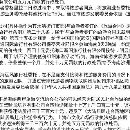
有限公司五万元罚款的行政处罚。
者香格里拉二日游过程中，未取得旅游者同意，将旅游业务委托
旅游业务委托给其他旅行社”行为。丽江市旅游发展委员会依据《
公司(具体操作为其永清街门市部)与旅游者签订的《旅游合同》
行社条例》第二十八条，属于“与旅游者签订的旅游合同未载明《
条例》第五十五条之规定，给予中国国旅(武汉)国际旅行社有限
国际旅行社有限公司保亭营业部报名参加海南3天2晚游，约
元的价格共二百四十元委托海口新国旅行社有限公司接待，明显
，属于“以不合理的低价组织旅游活动”行为。海南省旅游发展委
改，停业整顿一个月，并处十万元罚款的行政处罚;给予海南沙
远风旅行社委托，在不足额支付接待和旅游服务费用的情况下，
品”的旅游团队，并通过安排旅游者购物获取购物店回扣来补贴团
市旅游发展委员会依据《中华人民共和国旅游法》第九十八条之规
不是海峡两岸旅游交流协会公布的可以经营大陆居民赴台旅游的
车驾驶员培养有限公司台湾旅游团款十七万九千四百二十元，该
共获得违法所得三千三百六十元，违反了《大陆居民赴台湾地区
大陆居民赴台旅游业务”行为。上海市文化市场行政执法总队依据
，没收违法所得三千三百六十元，并处五万元罚款的行政处罚。
旅游者赴宜昌清江后河柴埠溪大峡谷三日游，收取人均六百二