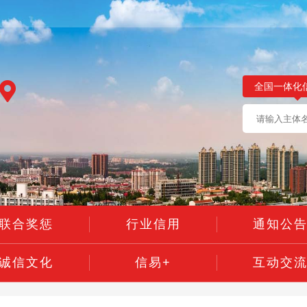
全国一体化
联合奖惩
行业信用
通知公
诚信文化
信易+
互动交