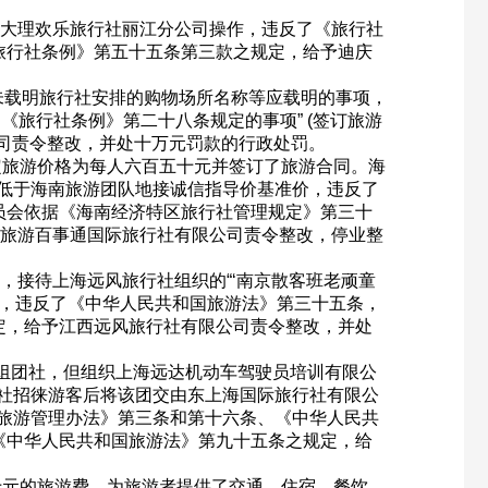
大理欢乐旅行社丽江分公司操作，违反了《旅行社
旅行社条例》第五十五条第三款之规定，给予迪庆
未载明旅行社安排的购物场所名称等应载明的事项，
旅行社条例》第二十八条规定的事项” (签订旅游
公司责令整改，并处十万元罚款的行政处罚。
定旅游价格为每人六百五十元并签订了旅游合同。海
低于海南旅游团队地接诚信指导价基准价，违反了
员会依据《海南经济特区旅行社管理规定》第三十
洲旅游百事通国际旅行社有限公司责令整改，停业整
接待上海远风旅行社组织的“‘南京散客班老顽童
款，违反了《中华人民共和国旅游法》第三十五条，
定，给予江西远风旅行社有限公司责令整改，并处
组团社，但组织上海远达机动车驾驶员培训有限公
社招徕游客后将该团交由东上海国际旅行社有限公
旅游管理办法》第三条和第十六条、《中华人民共
《中华人民共和国旅游法》第九十五条之规定，给
十元的旅游费，为旅游者提供了交通、住宿、餐饮、