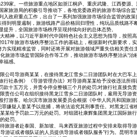
分局239家。一些旅游重点地区如浙江桐庐、重庆武隆、江西婺
国家旅游局的积极引导推动下，各地党委政府的旅游市场综合监
列入政府重点工作，出台了一系列加强旅游市场综合监管的政策
得到明显遏制，旅游线路产品价格回归理性，纯玩品质线路不
显提升，全国旅游市场秩序呈现持续向好的总体态势。
大精神，以习近平新时代中国特色社会主义思想为指导，按照高
017年旅游市场秩序整治工作的基础上，根据新时代新要求，实
，努力实现精准监管，同时还将开展对旅游领域严重失信相关责任
化旅游市场监管国际合作等工作，推动旅游市场秩序整治从“治标
幸福感。
限公司导游商某某，在接待黑龙江雪乡二日游团队时在大巴车上
旅行社条例》《导游管理办法》对导游商某某给予没收违法所得
罚款十五万元，并责令停业整顿三个月的处罚;对旅行社直接负
限责任公司在组织接待黑龙江雪乡二日游团队时，雇用无导游资
殴打游客。哈尔滨市旅游发展委员会根据《中华人民共和国旅游
对犯罪嫌疑人姜某予以批捕，将依法追究其刑事责任。对黑龙江省
王某某给予罚款二万元的处罚。对组团社康辉集团黑龙江国际旅
元的处罚。
待旅游者赴泰国、新加坡、马来西亚旅游过程中安排未取得导游
得导游证或者领队证的人员提供导游或者领队服务”行为。昆明市