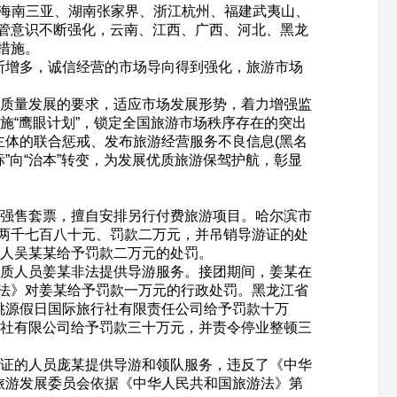
源、海南三亚、湖南张家界、浙江杭州、福建武夷山、
管意识不断强化，云南、江西、广西、河北、黑龙
措施。
断增多，诚信经营的市场导向得到强化，旅游市场
质量发展的要求，适应市场发展形势，着力增强监
施“鹰眼计划”，锁定全国旅游市场秩序存在的突出
主体的联合惩戒、发布旅游经营服务不良信息(黑名
”向“治本”转变，为发展优质旅游保驾护航，彰显
强售套票，擅自安排另行付费旅游项目。哈尔滨市
两千七百八十元、罚款二万元，并吊销导游证的处
责人吴某某给予罚款二万元的处罚。
质人员姜某非法提供导游服务。接团期间，姜某在
法》对姜某给予罚款一万元的行政处罚。黑龙江省
桃源假日国际旅行社有限责任公司给予罚款十万
行社有限公司给予罚款三十万元，并责令停业整顿三
证的人员庞某提供导游和领队服务，违反了《中华
旅游发展委员会依据《中华人民共和国旅游法》第