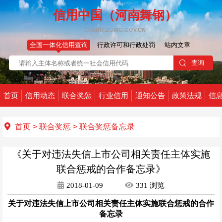
信用中国（河南舞钢）
CREDIT.ZGWG.GOV.CN
全国一体化信用查询
行政许可和行政处罚
站内文章
首页
信用动态
联合奖惩
行业信用
通知公告
政策法规
信
首页
>
联合奖惩
>
联合奖惩备忘录
《关于对违法失信上市公司相关责任主体实施
联合惩戒的合作备忘录》
2018-01-09
331
浏览
关于对违法失信上市公司相关责任主体实施联合惩戒的合作
备忘录