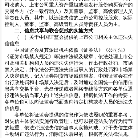
司收购人、上市公司重大资产重组或者发行股份购买资产的
交易各方（含一致行动人）及其董事、监事、高级管理人员
等责任人员。其中，以违法失信的上市公司控股股东、实际
控制人、董事、监事、高级管理人员等责任人员为主。
二、信息共享与联合惩戒的实施方式
（一）关于中国证监会提供的上市公司相关主体违法失
信信息
中国证监会及其派出机构依照《证券法》《公司法》
《证券市场禁入规定》等法律法规及规章，依法处理上市公
司及相关机构和人员的违法失信行为，作出行政处罚、市场
禁入决定，并依法公开违法失信当事人的行政处罚和市场禁
入决定信息，记入证券期货市场诚信档案。中国证监会在作
出行政处罚和市场禁入决定后，及时通过全国统一的信用信
息共享交换平台、光盘传递或者网络专线等方式向各单位通
报违法失信当事人的上述失信信息。根据执法工作的需要，
各单位也可以向证监会书面查询特定机构或者人员的违法失
信信息。
各单位将证监会提供的信息作为依法履职的重要参考，
对失信主体依法实施行政管理，也可以视违法失信行为情节
的轻重，依法对违法失信的当事人实施惩戒。对于失信主体
主动纠正违法行为，消除违法后果的，根据有关法律法规、