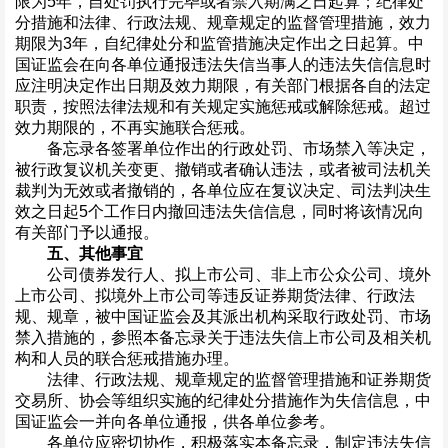
限为5年，自处罚执行完毕或者禁入期满之日起算；纪律处
分措施和法律、行政法规、规章规定的监督管理措施，效力
期限为3年，自纪律处分和监管措施决定作出之日起算。中
国证监会在向各单位通报违法失信当事人的违法失信信息时
应注明决定作出日期及效力期限，有关部门根据各自的法定
职责，按照法律法规和有关规定实施惩戒或解除惩戒。超过
效力期限的，不再实施联合惩戒。
备忘录各签署单位作出的行政处罚、市场禁入等决定，
被行政复议机关变更、撤销或者确认违法，或者被司法机关
裁判为无效或者撤销的，各单位应在复议决定、司法判决生
效之日起5个工作日内撤回违法失信信息，同时将该情况向
有关部门予以通报。
五、其他事宜
公司债券发行人、拟上市公司、非上市公众公司、境外
上市公司、拟境外上市公司等违反证券期货法律、行政法
规、规章，被中国证监会及其派出机构采取行政处罚、市场
禁入措施的，参照本备忘录关于违法失信上市公司及相关机
构和人员的联合惩戒措施办理。
法律、行政法规、规章规定的监督管理措施和证券期货
交易所、协会等组织实施的纪律处分措施作为失信信息，中
国证监会一并向各单位通报，供各单位参考。
各单位应密切协作，积极落实本备忘录，制定违法失信