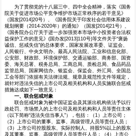
为了贯彻党的十八届三中、四中全会精神，落实《国务
院关于促进市场公平竞争维护市场正常秩序的若干意见》
（国发[2014]20号）、《国务院关于印发社会信用体系建设
规划纲要（2014-2020年）的通知》（国发[2014]21号）、
《国务院办公厅关于进一步加强资本市场中小投资者合法权
益保护工作的意见》(国办发[2013]110号)等文件关于“褒扬
诚信、惩戒失信”的总体要求，国家发展改革委、证监会、
人民银行、中央文明办、最高人民法院、工业和信息化部、
公安部、财政部、环境保护部、交通运输部、商务部、国资
委、海关总署、税务总局、工商总局、质检总局、食品药品
监管总局、国家网信办、银监会、保监会、外汇局、全国总
工会等部门依据有关法律法规、规章及规范性文件等规定，
就针对违法失信的上市公司及相关机构和人员实施联合惩戒
措施达成如下一致意见：
一、联合惩戒对象
联合惩戒对象为被中国证监会及其派出机构依法予以行
政处罚、市场禁入的上市公司及相关机构和人员等责任主体
（以下简称“违法失信当事人”），包括：（1）上市公司；
（2）上市公司的董事、监事、高级管理人员等责任人员；
（3）上市公司控股股东、实际控制人、持股5%以上的股东
及其董事、监事、高级管理人员等责任人员；（4）上市公